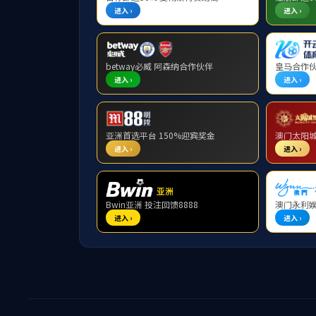
4月13日，历时3周的s
次竞赛以“智能驱动，创
名学生参赛。经过激烈角
本次竞赛依托sunci
计、编程与优化展开角逐
通过小组汇报、现场展示